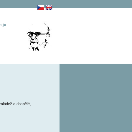
m je
 mládež a dospělé,