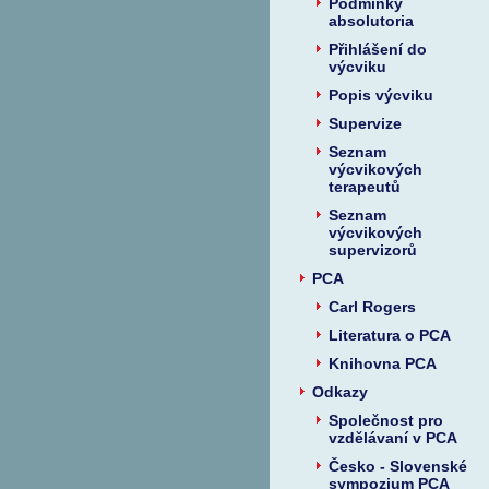
Podmínky
absolutoria
Přihlášení do
výcviku
Popis výcviku
Supervize
Seznam
výcvikových
terapeutů
Seznam
výcvikových
supervizorů
PCA
Carl Rogers
Literatura o PCA
Knihovna PCA
Odkazy
Společnost pro
vzdělávaní v PCA
Česko - Slovenské
sympozium PCA