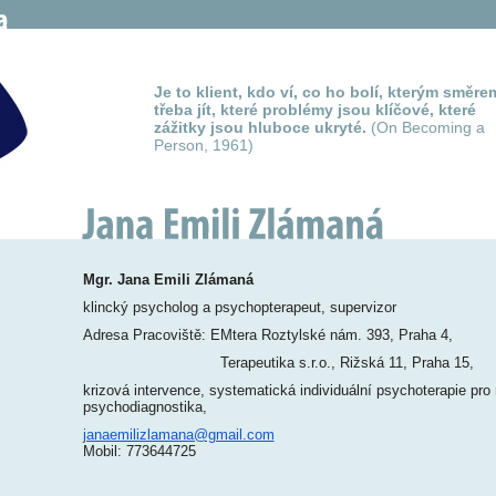
Je to klient, kdo ví, co ho bolí, kterým směre
třeba jít, které problémy jsou klíčové, které
zážitky jsou hluboce ukryté.
(On Becoming a
Person, 1961)
Mgr. Jana Emili Zlámaná
klincký psycholog a psychopterapeut, supervizor
Adresa Pracoviště: EMtera Roztylské nám. 393, Praha 4,
Terapeutika s.r.o., Rižská 11, Praha 15,
krizová intervence, systematická individuální psychoterapie pro
psychodiagnostika,
janaemilizlamana@gmail.com
Mobil: 773644725