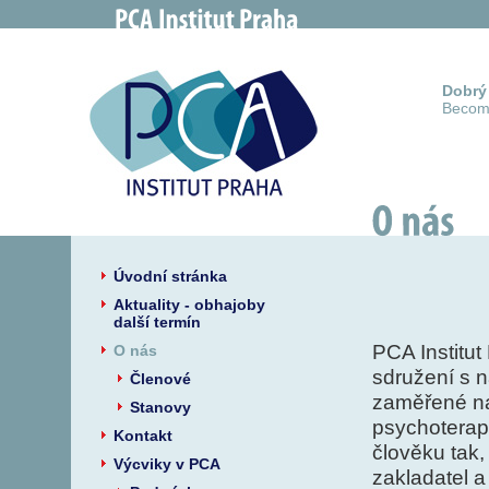
Dobrý 
Becomi
Úvodní stránka
Aktuality - obhajoby
další termín
PCA Institut
O nás
sdružení s n
Členové
zaměřené na
Stanovy
psychoterapi
Kontakt
člověku tak,
Výcviky v PCA
zakladatel 