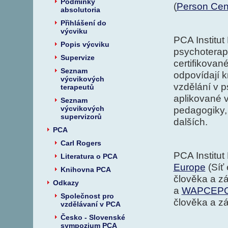
Podmínky
(
Person Cen
absolutoria
Přihlášení do
výcviku
PCA Institu
Popis výcviku
psychoterapi
Supervize
certifikovan
Seznam
odpovídají k
výcvikových
vzdělání v p
terapeutů
aplikované v
Seznam
výcvikových
pedagogiky,
supervizorů
dalších.
PCA
Carl Rogers
PCA Institut
Literatura o PCA
Europe
(Síť
Knihovna PCA
člověka a zá
Odkazy
a
WAPCEP
Společnost pro
člověka a zá
vzdělávaní v PCA
Česko - Slovenské
sympozium PCA