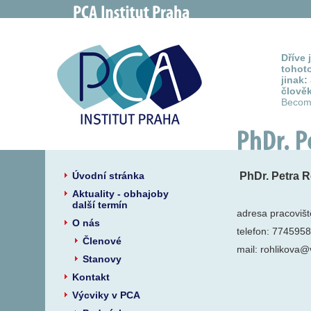
Dříve 
tohoto
jinak:
člověk
Becomi
Úvodní stránka
PhDr. Petra 
Aktuality - obhajoby
další termín
adresa pracoviš
O nás
telefon: 774595
Členové
mail: rohlikova@
Stanovy
Kontakt
Výcviky v PCA