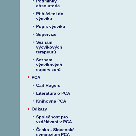
Podmínky
absolutoria
Přihlášení do
výcviku
Popis výcviku
Supervize
Seznam
výcvikových
terapeutů
Seznam
výcvikových
supervizorů
PCA
Carl Rogers
Literatura o PCA
Knihovna PCA
Odkazy
Společnost pro
vzdělávaní v PCA
Česko - Slovenské
sympozium PCA