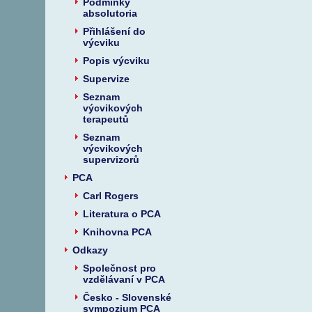
Podmínky
absolutoria
Přihlášení do
výcviku
Popis výcviku
Supervize
Seznam
výcvikových
terapeutů
Seznam
výcvikových
supervizorů
PCA
Carl Rogers
Literatura o PCA
Knihovna PCA
Odkazy
Společnost pro
vzdělávaní v PCA
Česko - Slovenské
sympozium PCA